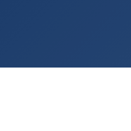
Rashladna tehnologija po meri vašeg procesa
— od 2001. godine.
KONTAKT