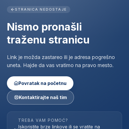
STRANICA NEDOSTAJE
Nismo pronašli
traženu stranicu
Link je možda zastareo ili je adresa pogrešno
uneta. Hajde da vas vratimo na pravo mesto.
Povratak na početnu
Kontaktirajte naš tim
TREBA VAM POMOĆ?
Iskoristite brze linkove ili se vratite na