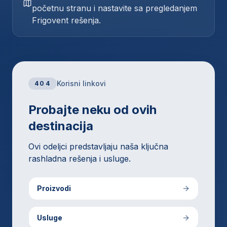
početnu stranu i nastavite sa pregledanjem
Frigovent rešenja.
Korisni linkovi
404
Probajte neku od ovih
destinacija
Ovi odeljci predstavljaju naša ključna
rashladna rešenja i usluge.
Proizvodi
Usluge