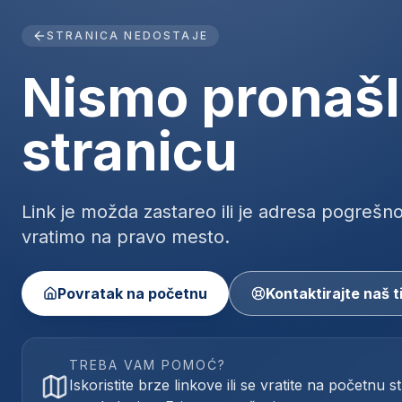
STRANICA NEDOSTAJE
Nismo pronašl
stranicu
Link je možda zastareo ili je adresa pogrešn
vratimo na pravo mesto.
Povratak na početnu
Kontaktirajte naš t
TREBA VAM POMOĆ?
Iskoristite brze linkove ili se vratite na početnu s