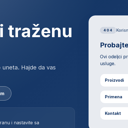
i traženu
Korisn
404
Probajte
Ovi odeljci p
usluge.
o uneta. Hajde da vas
Proizvodi
im
Primena
Kontakt
tranu i nastavite sa