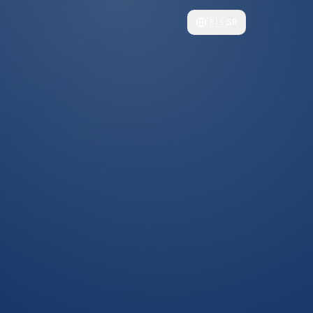
🇷🇸
SR