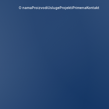
O nama
Proizvodi
Usluge
Projekti
Primena
Kontakt