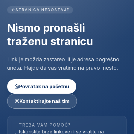
STRANICA NEDOSTAJE
Nismo pronašli
traženu stranicu
Link je možda zastareo ili je adresa pogrešno
uneta. Hajde da vas vratimo na pravo mesto.
Povratak na početnu
Kontaktirajte naš tim
TREBA VAM POMOĆ?
Iskoristite brze linkove ili se vratite na