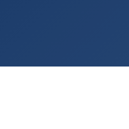
Rashladna tehnologija po meri vašeg procesa
— od 2001. godine.
KONTAKT