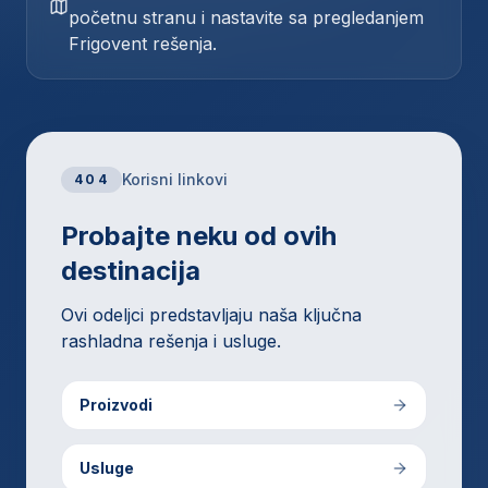
početnu stranu i nastavite sa pregledanjem
Frigovent rešenja.
Korisni linkovi
404
Probajte neku od ovih
destinacija
Ovi odeljci predstavljaju naša ključna
rashladna rešenja i usluge.
Proizvodi
Usluge