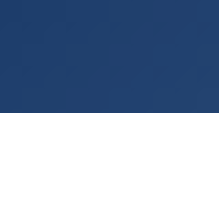
Rashladna tehnologija po meri vašeg procesa
— od 2001. godine.
KONTAKT