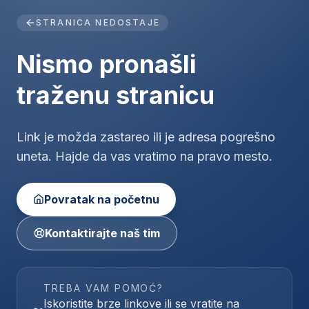
STRANICA NEDOSTAJE
Nismo pronašli
traženu stranicu
Link je možda zastareo ili je adresa pogrešno
uneta. Hajde da vas vratimo na pravo mesto.
Povratak na početnu
Kontaktirajte naš tim
TREBA VAM POMOĆ?
Iskoristite brze linkove ili se vratite na