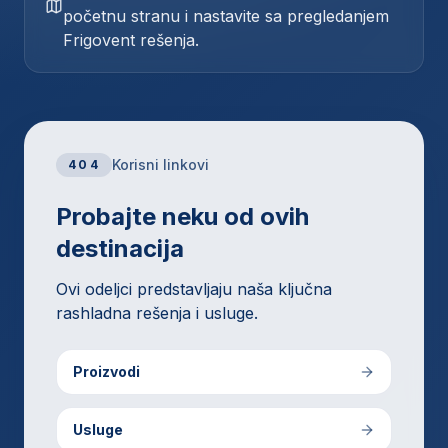
početnu stranu i nastavite sa pregledanjem
Frigovent rešenja.
Korisni linkovi
404
Probajte neku od ovih
destinacija
Ovi odeljci predstavljaju naša ključna
rashladna rešenja i usluge.
Proizvodi
Usluge