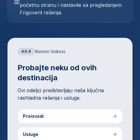
početnu stranu i nastavite sa pregledanjem
Frigovent rešenja.
Korisni linkovi
404
Probajte neku od ovih
destinacija
Ovi odeljci predstavljaju naša ključna
rashladna rešenja i usluge.
Proizvodi
Usluge