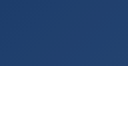
Rashladna tehnologija po meri vašeg procesa
— od 2001. godine.
KONTAKT