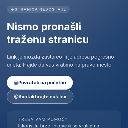
STRANICA NEDOSTAJE
Nismo pronašli
traženu stranicu
Link je možda zastareo ili je adresa pogrešno
uneta. Hajde da vas vratimo na pravo mesto.
Povratak na početnu
Kontaktirajte naš tim
TREBA VAM POMOĆ?
Iskoristite brze linkove ili se vratite na