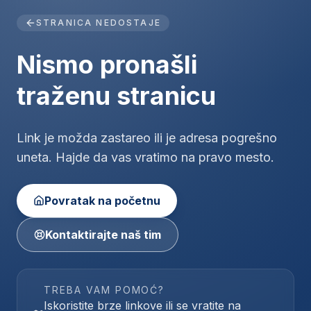
STRANICA NEDOSTAJE
Nismo pronašli
traženu stranicu
Link je možda zastareo ili je adresa pogrešno
uneta. Hajde da vas vratimo na pravo mesto.
Povratak na početnu
Kontaktirajte naš tim
TREBA VAM POMOĆ?
Iskoristite brze linkove ili se vratite na