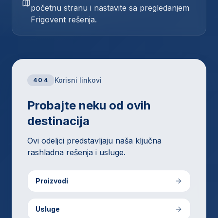
početnu stranu i nastavite sa pregledanjem
Frigovent rešenja.
Korisni linkovi
404
Probajte neku od ovih
destinacija
Ovi odeljci predstavljaju naša ključna
rashladna rešenja i usluge.
Proizvodi
Usluge