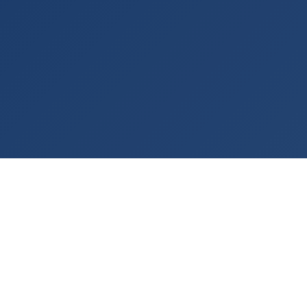
Rashladna tehnologija po meri vašeg procesa
— od 2001. godine.
KONTAKT