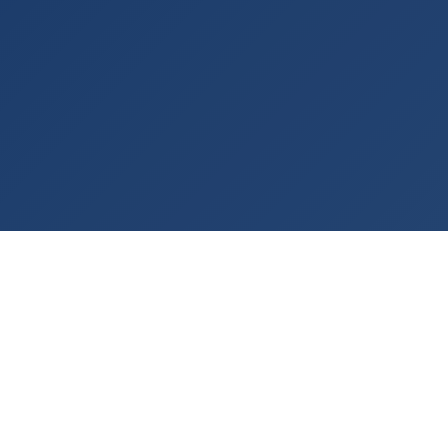
Rashladna tehnologija po meri vašeg procesa
— od 2001. godine.
KONTAKT