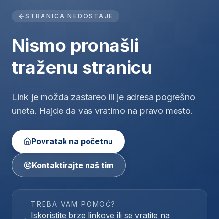
STRANICA NEDOSTAJE
Nismo pronašli
traženu stranicu
Link je možda zastareo ili je adresa pogrešno
uneta. Hajde da vas vratimo na pravo mesto.
Povratak na početnu
Kontaktirajte naš tim
TREBA VAM POMOĆ?
Iskoristite brze linkove ili se vratite na