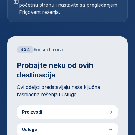
početnu stranu i nastavite sa pregledanjem
Frigovent rešenja.
Korisni linkovi
404
Probajte neku od ovih
destinacija
Ovi odeljci predstavljaju naša ključna
rashladna rešenja i usluge.
Proizvodi
Usluge