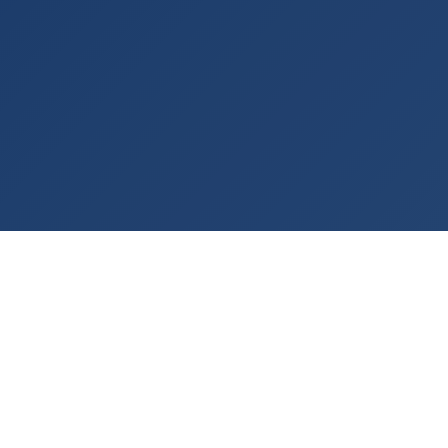
Rashladna tehnologija po meri vašeg procesa
— od 2001. godine.
KONTAKT