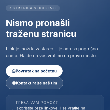
STRANICA NEDOSTAJE
Nismo pronašli
traženu stranicu
Link je možda zastareo ili je adresa pogrešno
uneta. Hajde da vas vratimo na pravo mesto.
Povratak na početnu
Kontaktirajte naš tim
TREBA VAM POMOĆ?
Iskoristite brze linkove ili se vratite na