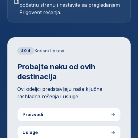
početnu stranu i nastavite sa pregledanjem
Frigovent rešenja.
Korisni linkovi
404
Probajte neku od ovih
destinacija
Ovi odeljci predstavljaju naša ključna
rashladna rešenja i usluge.
Proizvodi
Usluge